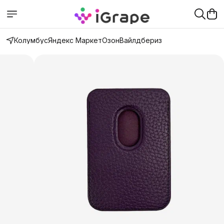
Колумбус
Яндекс Маркет
Озон
Вайлдбериз