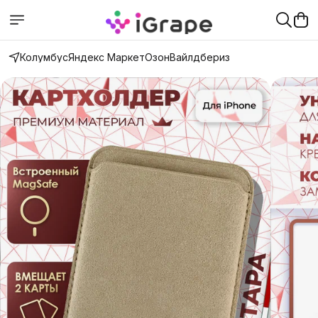
Колумбус
Яндекс Маркет
Озон
Вайлдбериз