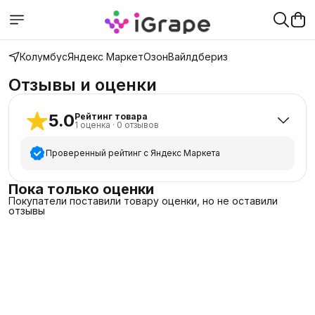
Колумбус
Яндекс Маркет
Озон
Вайлдбериз
Отзывы и оценки
5.0
Рейтинг товара
1
оценка
·
0
отзывов
Проверенный рейтинг с Яндекс Маркета
5
звёзд
1
Пока только оценки
Покупатели поставили товару оценки, но не оставили
4
звезды
0
отзывы
3
звезды
0
2
звезды
0
1
звезда
0