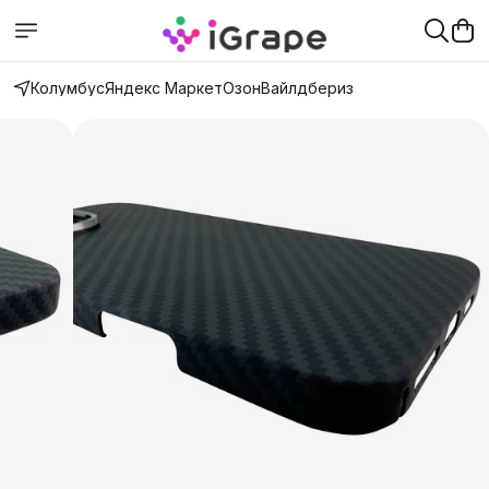
Колумбус
Яндекс Маркет
Озон
Вайлдбериз