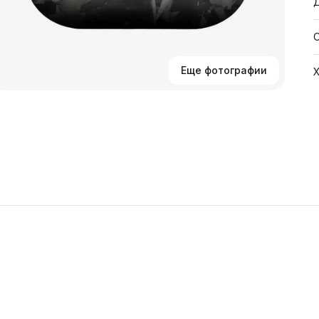
Л
Еще фотографии
д
п
А