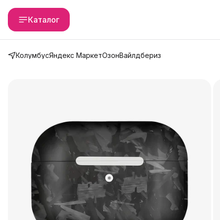
Каталог
Колумбус
Яндекс Маркет
Озон
Вайлдбериз