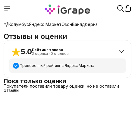
Колумбус
Яндекс Маркет
Озон
Вайлдбериз
Отзывы и оценки
5.0
Рейтинг товара
2
оценки
·
0
отзывов
Проверенный рейтинг с Яндекс Маркета
5
звёзд
2
Пока только оценки
Покупатели поставили товару оценки, но не оставили
4
звезды
0
отзывы
3
звезды
0
2
звезды
0
1
звезда
0