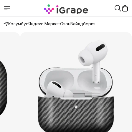
Колумбус
Яндекс Маркет
Озон
Вайлдбериз