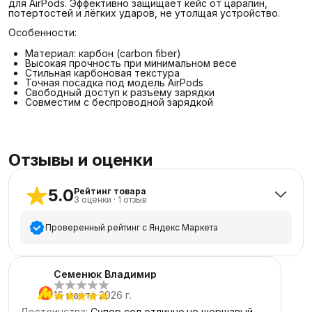
для AirPods. Эффективно защищает кейс от царапин,
потертостей и лёгких ударов, не утолщая устройство.
Особенности:
Материал: карбон (carbon fiber)
Высокая прочность при минимальном весе
Стильная карбоновая текстура
Точная посадка под модель AirPods
Свободный доступ к разъёму зарядки
Совместим с беспроводной зарядкой
Отзывы и оценки
5.0
Рейтинг товара
3
оценки
·
1
отзыв
Проверенный рейтинг с Яндекс Маркета
5
звёзд
3
Семенюк Владимир
4
звезды
0
16 марта 2026 г.
3
звезды
0
Достоинства
:
Супер,сел отлично.не шершавый