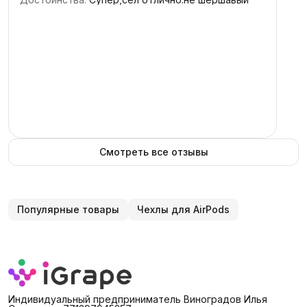
2
звезды
0
1
звезда
0
Смотреть все отзывы
Популярные товары
Чехлы для AirPods
Индивидуальный предприниматель Виноградов Илья