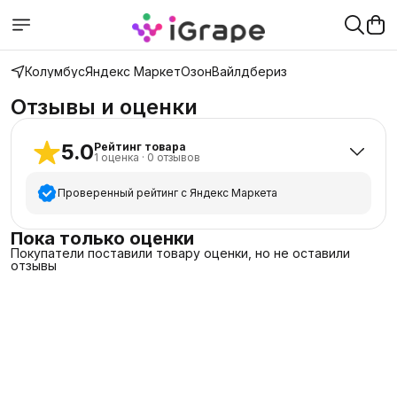
Колумбус
Яндекс Маркет
Озон
Вайлдбериз
Отзывы и оценки
5.0
Рейтинг товара
1
оценка
·
0
отзывов
Проверенный рейтинг с Яндекс Маркета
5
звёзд
1
Пока только оценки
Покупатели поставили товару оценки, но не оставили
4
звезды
0
отзывы
3
звезды
0
2
звезды
0
1
звезда
0