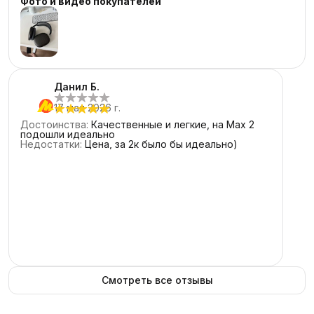
Фото и видео покупателей
4
звезды
0
3
звезды
0
2
звезды
0
1
звезда
0
Данил Б.
17 мая 2026 г.
Достоинства
:
Качественные и легкие, на Max 2
подошли идеально
Недостатки
:
Цена, за 2к было бы идеально)
Смотреть все отзывы