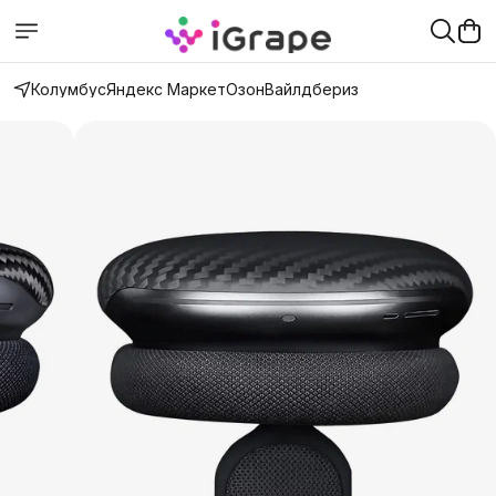
Колумбус
Яндекс Маркет
Озон
Вайлдбериз