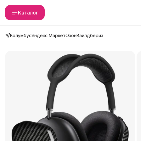
Каталог
Колумбус
Яндекс Маркет
Озон
Вайлдбериз