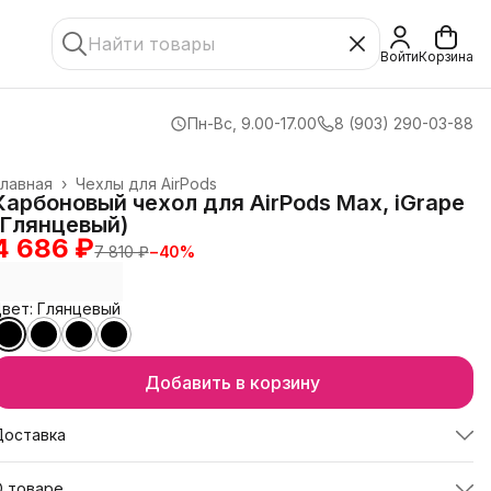
Войти
Корзина
Пн-Вс, 9.00-17.00
8 (903) 290-03-88
лавная
›
Чехлы для AirPods
Карбоновый чехол для AirPods Max, iGrape
(Глянцевый)
4 686 ₽
7 810 ₽
−
40
%
вет: Глянцевый
Добавить в корзину
Доставка
О товаре