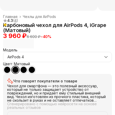
Главная
›
Чехлы для AirPods
4.3
(
4
)
Карбоновый чехол для AirPods 4, iGrape
(Матовый)
3 960 ₽
6 600 ₽
−
40
%
Модель
AirPods 4
Цвет: Матовый
Что говорят покупатели о товаре
Чехол для смартфона — это полезный аксессуар,
который не только защищает устройство от
повреждений, но и придаёт ему стильный внешний
вид. Чехол изготовлен из прочного пластика, который
не скользит в руках и не оставляет отпечатков
пальцев. Большинство покупателей остаются
Сгенерировано с помощью нейросети на основе
довольными приобретением и рекомендуют этот
реальных отзывов
чехол для защиты смартфона.