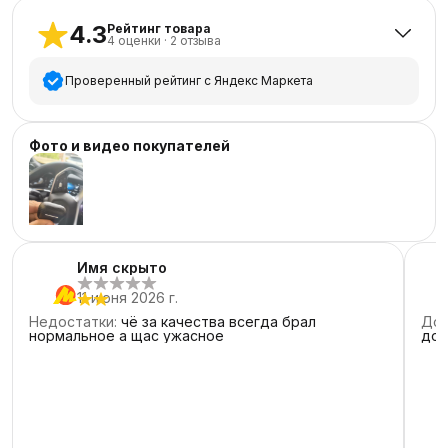
4.3
Рейтинг товара
4
оценки
·
2
отзыва
Проверенный рейтинг с Яндекс Маркета
5
звёзд
3
Фото и видео покупателей
4
звезды
0
3
звезды
0
2
звезды
1
1
звезда
0
Имя скрыто
11 июня 2026 г.
Недостатки
:
чё за качества всегда брал
Дос
нормальное а щас ужасное
дор