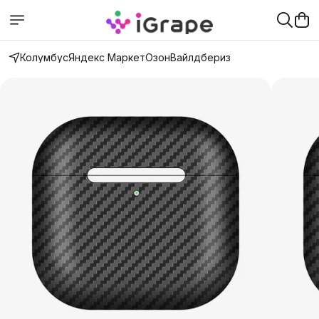
Колумбус
Яндекс Маркет
Озон
Вайлдбериз