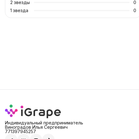
2
звезды
0
1
звезда
0
Индивидуальный предприниматель
Виноградов Илья Сергеевич
771397945257