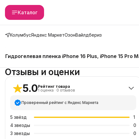
Каталог
Колумбус
Яндекс Маркет
Озон
Вайлдбериз
Гидрогелевая пленка iPhone 16 Plus, iPhone 15 Pro M
Отзывы и оценки
5.0
Рейтинг товара
1
оценка
·
0
отзывов
Проверенный рейтинг с Яндекс Маркета
5
звёзд
1
4
звезды
0
3
звезды
0