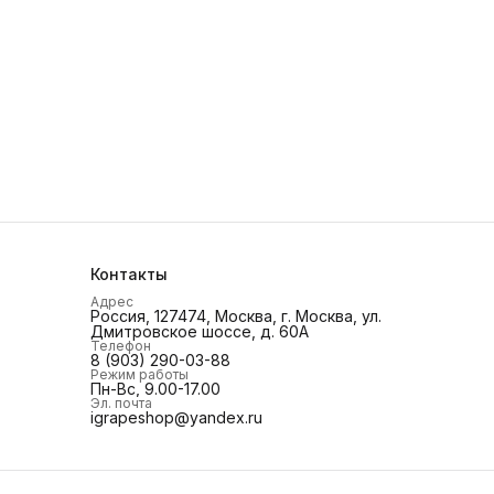
оды. Установите эту гидрогелевую защитную пленку от
Grape уже сегодня и будьте уверены в безопасности
дорогостоящего устройства.
Контакты
Адрес
Россия, 127474, Москва, г. Москва, ул.
Дмитровское шоссе, д. 60А
Телефон
8 (903) 290-03-88
Режим работы
Пн-Вс, 9.00-17.00
Эл. почта
igrapeshop@yandex.ru