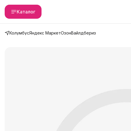
Каталог
Колумбус
Яндекс Маркет
Озон
Вайлдбериз