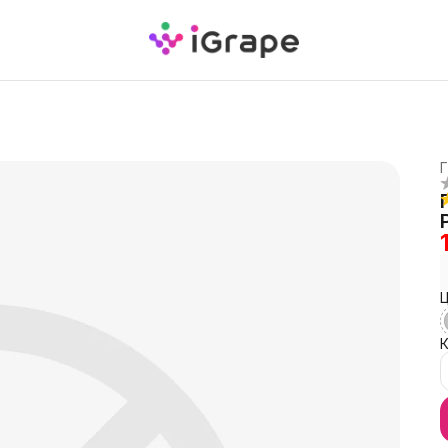
Г
Ц
К