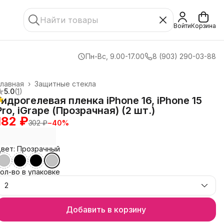
Войти
Корзина
Пн-Вс, 9.00-17.00
8 (903) 290-03-88
лавная
›
Защитные стекла
5.0
(
1
)
Гидрогелевая пленка iPhone 16, iPhone 15
Pro, iGrape (Прозрачная) (2 шт.)
182 ₽
302 ₽
−
40
%
вет: Прозрачный
ол-во в упаковке
2
Добавить в корзину