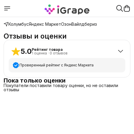
Колумбус
Яндекс Маркет
Озон
Вайлдбериз
Отзывы и оценки
5.0
Рейтинг товара
1
оценка
·
0
отзывов
Проверенный рейтинг с Яндекс Маркета
5
звёзд
1
Пока только оценки
Покупатели поставили товару оценки, но не оставили
4
звезды
0
отзывы
3
звезды
0
2
звезды
0
1
звезда
0