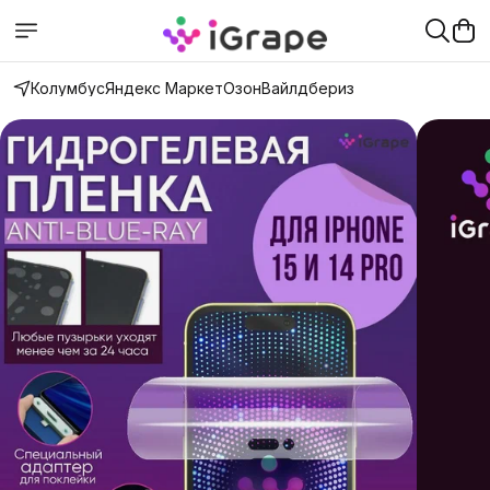
Колумбус
Яндекс Маркет
Озон
Вайлдбериз