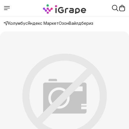
Колумбус
Яндекс Маркет
Озон
Вайлдбериз