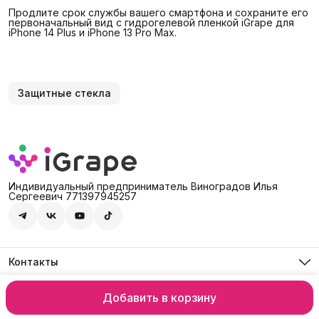
Продлите срок службы вашего смартфона и сохраните его
первоначальный вид с гидрогелевой пленкой iGrape для
iPhone 14 Plus и iPhone 13 Pro Max.
Защитные стекла
Индивидуальный предприниматель Виноградов Илья
Сергеевич 771397945257
Контакты
Адрес
Россия, 127474, Москва, г. Москва, ул. Дмитровское шоссе,
Добавить в корзину
© iGrape Group 2026
Оплата
Доставка
Правила возврата
Рекви
д. 60А
Телефон
8 (903) 290-03-88