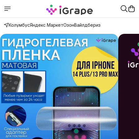
Колумбус
Яндекс Маркет
Озон
Вайлдбериз