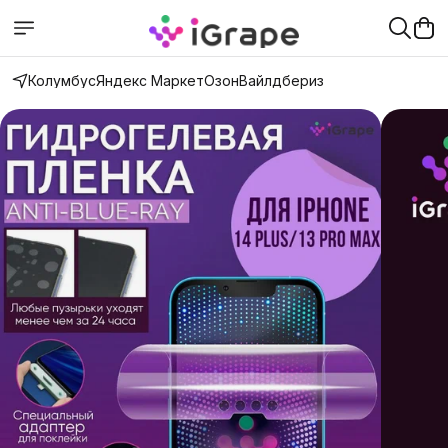
Колумбус
Яндекс Маркет
Озон
Вайлдбериз