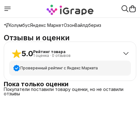
Колумбус
Яндекс Маркет
Озон
Вайлдбериз
Отзывы и оценки
5.0
Рейтинг товара
1
оценка
·
0
отзывов
Проверенный рейтинг с Яндекс Маркета
5
звёзд
1
Пока только оценки
Покупатели поставили товару оценки, но не оставили
4
звезды
0
отзывы
3
звезды
0
2
звезды
0
1
звезда
0