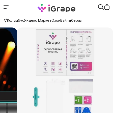
Колумбус
Яндекс Маркет
Озон
Вайлдбериз