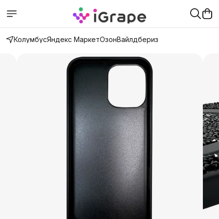
Колумбус
Яндекс Маркет
Озон
Вайлдбериз