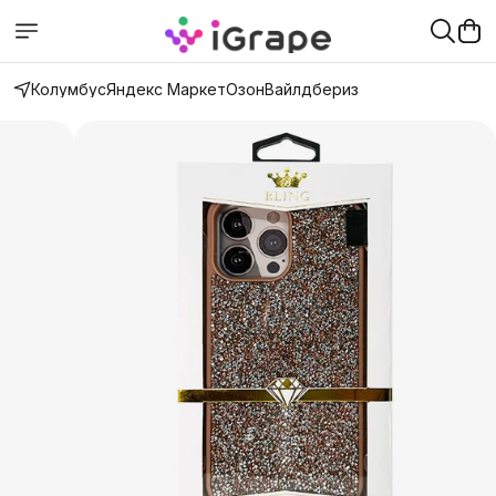
Колумбус
Яндекс Маркет
Озон
Вайлдбериз