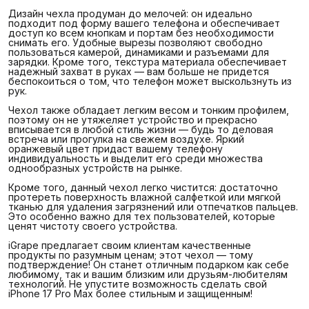
Дизайн чехла продуман до мелочей: он идеально
подходит под форму вашего телефона и обеспечивает
доступ ко всем кнопкам и портам без необходимости
снимать его. Удобные вырезы позволяют свободно
пользоваться камерой, динамиками и разъемами для
зарядки. Кроме того, текстура материала обеспечивает
надежный захват в руках — вам больше не придется
беспокоиться о том, что телефон может выскользнуть из
рук.
Чехол также обладает легким весом и тонким профилем,
поэтому он не утяжеляет устройство и прекрасно
вписывается в любой стиль жизни — будь то деловая
встреча или прогулка на свежем воздухе. Яркий
оранжевый цвет придаст вашему телефону
индивидуальность и выделит его среди множества
однообразных устройств на рынке.
Кроме того, данный чехол легко чистится: достаточно
протереть поверхность влажной салфеткой или мягкой
тканью для удаления загрязнений или отпечатков пальцев.
Это особенно важно для тех пользователей, которые
ценят чистоту своего устройства.
iGrape предлагает своим клиентам качественные
продукты по разумным ценам; этот чехол — тому
подтверждение! Он станет отличным подарком как себе
любимому, так и вашим близким или друзьям-любителям
технологий. Не упустите возможность сделать свой
iPhone 17 Pro Max более стильным и защищенным!