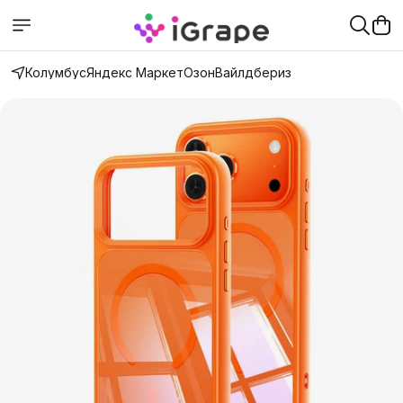
Колумбус
Яндекс Маркет
Озон
Вайлдбериз