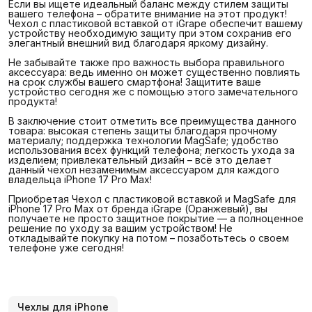
Если вы ищете идеальный баланс между стилем защиты
вашего телефона – обратите внимание на этот продукт!
Чехол с пластиковой вставкой от iGrape обеспечит вашему
устройству необходимую защиту при этом сохранив его
элегантный внешний вид благодаря яркому дизайну.
Не забывайте также про важность выбора правильного
аксессуара: ведь именно он может существенно повлиять
на срок службы вашего смартфона! Защитите ваше
устройство сегодня же с помощью этого замечательного
продукта!
В заключение стоит отметить все преимущества данного
товара: высокая степень защиты благодаря прочному
материалу; поддержка технологии MagSafe; удобство
использования всех функций телефона; легкость ухода за
изделием; привлекательный дизайн – всё это делает
данный чехол незаменимым аксессуаром для каждого
владельца iPhone 17 Pro Max!
Приобретая Чехол с пластиковой вставкой и MagSafe для
iPhone 17 Pro Max от бренда iGrape (Оранжевый), вы
получаете не просто защитное покрытие — а полноценное
решение по уходу за вашим устройством! Не
откладывайте покупку на потом – позаботьтесь о своем
телефоне уже сегодня!
Чехлы для iPhone