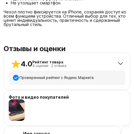
Не утолщает смартфон
Чехол плотно фиксируется на iPhone, сохраняя доступ ко
всем функциям устройства. Отличный выбор для тех, кто
ценит индивидуальность, практичность и сдержанный
брутальный стиль.
Отзывы и оценки
4.0
Рейтинг товара
4
оценки
·
2
отзыва
Проверенный рейтинг с Яндекс Маркета
5
звёзд
3
Фото и видео покупателей
4
звезды
0
3
звезды
0
2
звезды
0
1
звезда
1
Имя скрыто