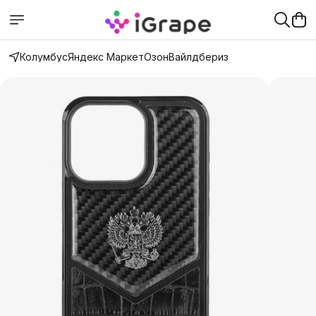
Колумбус
Яндекс Маркет
Озон
Вайлдбериз