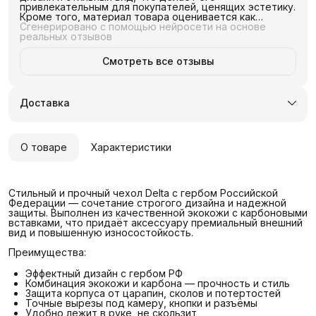
привлекательным для покупателей, ценящих эстетику.
Кроме того, материал товара оценивается как
качественный, что говорит о его долговечности.
Сгенерировано с помощью нейросети на основе
Патриотичность товара также является важным
реальных отзывов
фактором для многих покупателей. В целом, товар
рекомендуется к покупке для тех, кто ценит красивый
Смотреть все отзывы
дизайн, качественный материал и патриотичность.
Доставка
О товаре
Характеристики
Стильный и прочный чехол Delta с гербом Российской
Федерации — сочетание строгого дизайна и надежной
защиты. Выполнен из качественной экокожи с карбоновыми
вставками, что придаёт аксессуару премиальный внешний
вид и повышенную износостойкость.
Преимущества:
Эффектный дизайн с гербом РФ
Комбинация экокожи и карбона — прочность и стиль
Защита корпуса от царапин, сколов и потертостей
Точные вырезы под камеру, кнопки и разъёмы
Удобно лежит в руке, не скользит