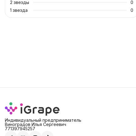
2
звезды
0
1
звезда
0
Индивидуальный предприниматель
Виноградов Илья Сергеевич
771397945257