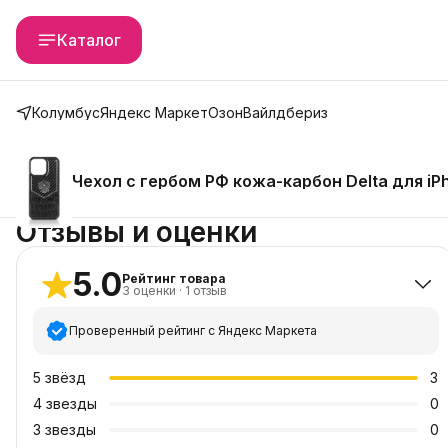
Каталог
Колумбус
Яндекс Маркет
Озон
Вайлдбериз
Чехол с гербом РФ кожа-карбон Delta для iPh
Отзывы и оценки
5.0
Рейтинг товара
3
оценки
·
1
отзыв
Проверенный рейтинг с Яндекс Маркета
5
звёзд
3
4
звезды
0
3
звезды
0