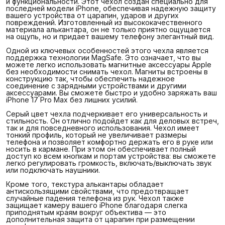
и функциональности. Этот чехол создан специально для
последней модели iPhone, обеспечивая надежную защиту
вашего устройства от царапин, ударов и других
повреждений. Изготовленный из высококачественного
материала алькантара, он не только приятно ощущается
на ощупь, но и придает вашему телефону элегантный вид.
Одной из ключевых особенностей этого чехла является
поддержка технологии MagSafe. Это означает, что вы
можете легко использовать магнитные аксессуары Apple
без необходимости снимать чехол. Магниты встроены в
конструкцию так, чтобы обеспечить надежное
соединение с зарядными устройствами и другими
аксессуарами. Вы сможете быстро и удобно заряжать ваш
iPhone 17 Pro Max без лишних усилий.
Серый цвет чехла подчеркивает его универсальность и
стильность. Он отлично подойдет как для деловых встреч,
так и для повседневного использования. Чехол имеет
тонкий профиль, который не увеличивает размеры
телефона и позволяет комфортно держать его в руке или
носить в кармане. При этом он обеспечивает полный
доступ ко всем кнопкам и портам устройства: вы сможете
легко регулировать громкость, включать/выключать звук
или подключать наушники.
Кроме того, текстура алькантары обладает
антискользящими свойствами, что предотвращает
случайные падения телефона из рук. Чехол также
защищает камеру вашего iPhone благодаря слегка
приподнятым краям вокруг объектива — это
дополнительная защита от царапин при размещении