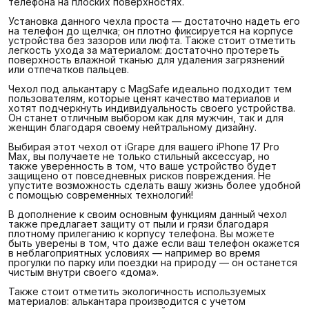
телефона на плоских поверхностях.
Установка данного чехла проста — достаточно надеть его
на телефон до щелчка; он плотно фиксируется на корпусе
устройства без зазоров или люфта. Также стоит отметить
легкость ухода за материалом: достаточно протереть
поверхность влажной тканью для удаления загрязнений
или отпечатков пальцев.
Чехол под алькантару с MagSafe идеально подходит тем
пользователям, которые ценят качество материалов и
хотят подчеркнуть индивидуальность своего устройства.
Он станет отличным выбором как для мужчин, так и для
женщин благодаря своему нейтральному дизайну.
Выбирая этот чехол от iGrape для вашего iPhone 17 Pro
Max, вы получаете не только стильный аксессуар, но
также уверенность в том, что ваше устройство будет
защищено от повседневных рисков повреждения. Не
упустите возможность сделать вашу жизнь более удобной
с помощью современных технологий!
В дополнение к своим основным функциям данный чехол
также предлагает защиту от пыли и грязи благодаря
плотному прилеганию к корпусу телефона. Вы можете
быть уверены в том, что даже если ваш телефон окажется
в неблагоприятных условиях — например во время
прогулки по парку или поездки на природу — он останется
чистым внутри своего «дома».
Также стоит отметить экологичность используемых
материалов: алькантара производится с учетом