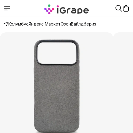
Колумбус
Яндекс Маркет
Озон
Вайлдбериз