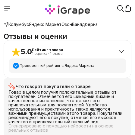
Колумбус
Яндекс Маркет
Озон
Вайлдбериз
Отзывы и оценки
5.0
Рейтинг товара
1
оценка
·
1
отзыв
Проверенный рейтинг с Яндекс Маркета
5
звёзд
1
Что говорят покупатели о товаре
4
звезды
0
Товар в целом получил положительные отзывы от
3
звезды
0
покупателей. Отмечается его шикарный дизайн и
качественное исполнение, что делает его
2
звезды
0
привлекательным для покупателей. Удобство
использования и практичность также являются
1
звезда
0
важными преимуществами этого товара. Покупатели
рекомендуют его к покупке, отмечая его высокое
качество и привлекательный внешний вид.
Сгенерировано с помощью нейросети на основе
реальных отзывов