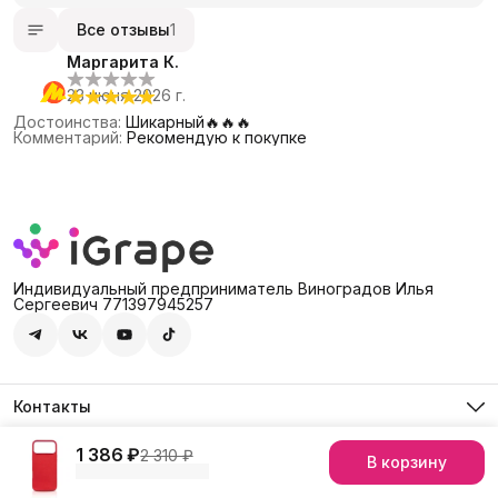
Все отзывы
1
Маргарита К.
23 июня 2026 г.
Достоинства
:
Шикарный🔥🔥🔥
Комментарий
:
Рекомендую к покупке
Индивидуальный предприниматель Виноградов Илья
Сергеевич 771397945257
Контакты
Адрес
Россия, 127474, Москва, г. Москва, ул. Дмитровское шоссе,
1 386 ₽
2 310 ₽
В корзину
© iGrape Group 2026
Оплата
Доставка
Правила возврата
Рекви
д. 60А
Телефон
8 (903) 290-03-88