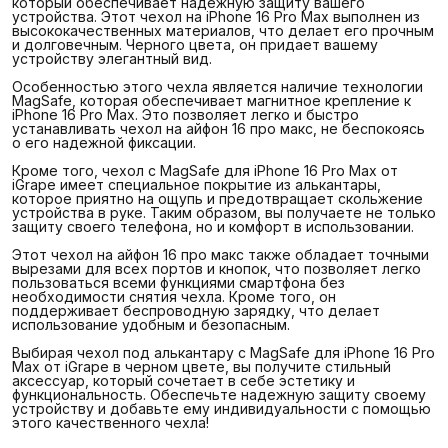
который обеспечивает надежную защиту вашего
устройства. Этот чехол на iPhone 16 Pro Max выполнен из
высококачественных материалов, что делает его прочным
и долговечным. Черного цвета, он придает вашему
устройству элегантный вид.
Особенностью этого чехла является наличие технологии
MagSafe, которая обеспечивает магнитное крепление к
iPhone 16 Pro Max. Это позволяет легко и быстро
устанавливать чехол на айфон 16 про макс, не беспокоясь
о его надежной фиксации.
Кроме того, чехол с MagSafe для iPhone 16 Pro Max от
iGrape имеет специальное покрытие из алькантары,
которое приятно на ощупь и предотвращает скольжение
устройства в руке. Таким образом, вы получаете не только
защиту своего телефона, но и комфорт в использовании.
Этот чехол на айфон 16 про макс также обладает точными
вырезами для всех портов и кнопок, что позволяет легко
пользоваться всеми функциями смартфона без
необходимости снятия чехла. Кроме того, он
поддерживает беспроводную зарядку, что делает
использование удобным и безопасным.
Выбирая чехол под алькантару с MagSafe для iPhone 16 Pro
Max от iGrape в черном цвете, вы получите стильный
аксессуар, который сочетает в себе эстетику и
функциональность. Обеспечьте надежную защиту своему
устройству и добавьте ему индивидуальности с помощью
этого качественного чехла!