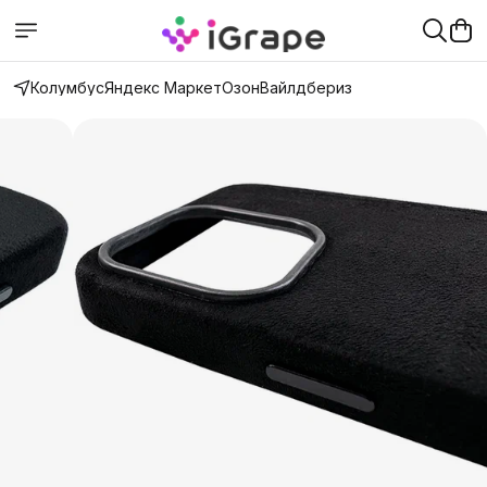
Колумбус
Яндекс Маркет
Озон
Вайлдбериз