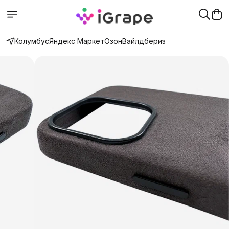
Колумбус
Яндекс Маркет
Озон
Вайлдбериз