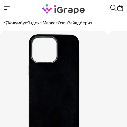
Колумбус
Яндекс Маркет
Озон
Вайлдбериз