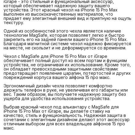
iGrape - это стильный и функциональный аксессуар,
который обеспечивает надежную защиту вашего
устройства. Этот красный чехол на iPhone 15 Pro Max
выполнен из высококачественных материалов, что
придает ему элегантный внешний вид и приятную на ощупь
текстуру.
Одной из особенностей этого чехла является наличие
технологии MagSafe, которая позволяет легко и быстро
закрепить его на задней панели вашего iPhone 15 Pro Max.
Благодаря магнитной системе чехол надежно фиксируется
на месте, не скользит и не деформируется со временем.
Чехол с MagSafe для iPhone 15 Pro Max от iGrape
обеспечивает полный доступ ко всем портам и функциям
устройства, не ограничивая их использование. Кроме того,
он обладает превосходными защитными свойствами:
предотвращает появление царапин, потертостей и других
повреждений корпуса вашего айфона 15 про макс.
Эргономичный дизайн чехла позволяет комфортно
держать телефон в руке, не увеличивая его габариты или
вес. Таким образом, вы получаете надежную защиту без
ущерба для удобства использования устройства.
Выбрав красный чехол под алькантару с MagSafe для
iPhone 15 Pro Max от iGrape, вы делаете ставку на
качество, стиль и функциональность. Надежная защита в
сочетании с элегантным дизайном делают этот аксессуар
отличным выбором для всех владельцев айфонов 15 про
макс.