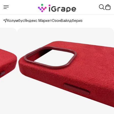
Колумбус
Яндекс Маркет
Озон
Вайлдбериз