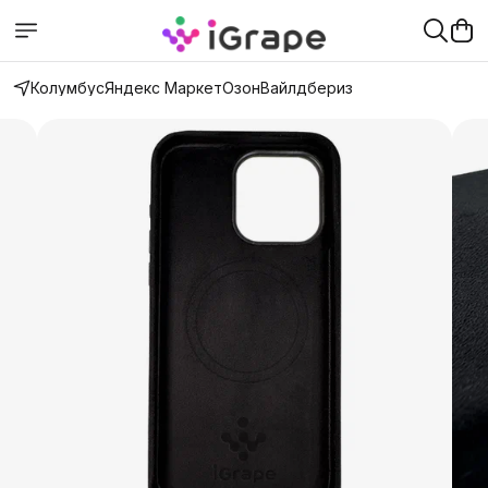
Колумбус
Яндекс Маркет
Озон
Вайлдбериз