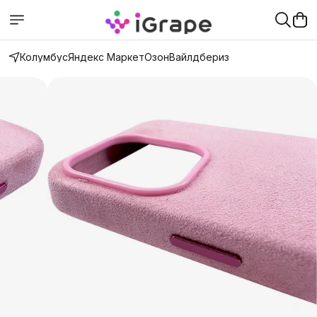
Колумбус
Яндекс Маркет
Озон
Вайлдбериз