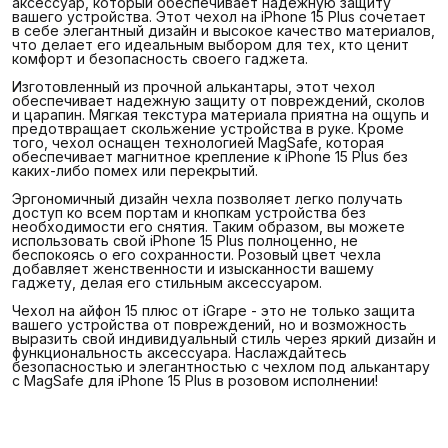
аксессуар, который обеспечивает надежную защиту
вашего устройства. Этот чехол на iPhone 15 Plus сочетает
в себе элегантный дизайн и высокое качество материалов,
что делает его идеальным выбором для тех, кто ценит
комфорт и безопасность своего гаджета.
Изготовленный из прочной алькантары, этот чехол
обеспечивает надежную защиту от повреждений, сколов
и царапин. Мягкая текстура материала приятна на ощупь и
предотвращает скольжение устройства в руке. Кроме
того, чехол оснащен технологией MagSafe, которая
обеспечивает магнитное крепление к iPhone 15 Plus без
каких-либо помех или перекрытий.
Эргономичный дизайн чехла позволяет легко получать
доступ ко всем портам и кнопкам устройства без
необходимости его снятия. Таким образом, вы можете
использовать свой iPhone 15 Plus полноценно, не
беспокоясь о его сохранности. Розовый цвет чехла
добавляет женственности и изысканности вашему
гаджету, делая его стильным аксессуаром.
Чехол на айфон 15 плюс от iGrape - это не только защита
вашего устройства от повреждений, но и возможность
выразить свой индивидуальный стиль через яркий дизайн и
функциональность аксессуара. Наслаждайтесь
безопасностью и элегантностью с чехлом под алькантару
с MagSafe для iPhone 15 Plus в розовом исполнении!