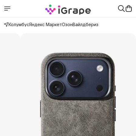
Колумбус
Яндекс Маркет
Озон
Вайлдбериз