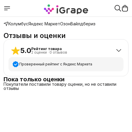
Колумбус
Яндекс Маркет
Озон
Вайлдбериз
Отзывы и оценки
5.0
Рейтинг товара
2
оценки
·
0
отзывов
Проверенный рейтинг с Яндекс Маркета
5
звёзд
2
Пока только оценки
Покупатели поставили товару оценки, но не оставили
4
звезды
0
отзывы
3
звезды
0
2
звезды
0
1
звезда
0