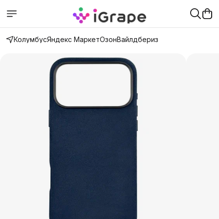
Колумбус
Яндекс Маркет
Озон
Вайлдбериз