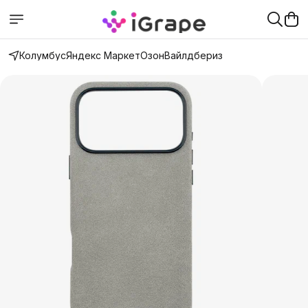
Колумбус
Яндекс Маркет
Озон
Вайлдбериз