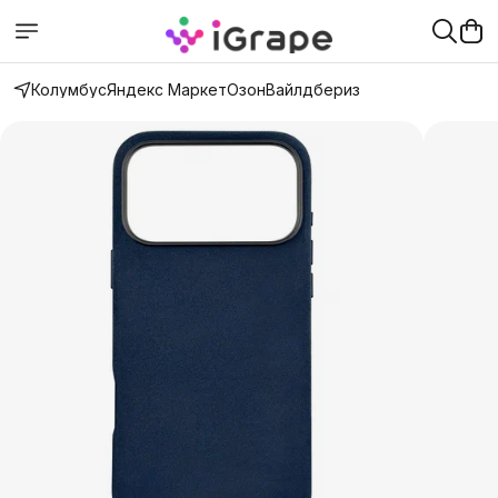
Колумбус
Яндекс Маркет
Озон
Вайлдбериз