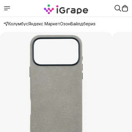
Колумбус
Яндекс Маркет
Озон
Вайлдбериз