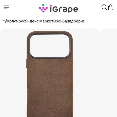
Колумбус
Яндекс Маркет
Озон
Вайлдбериз