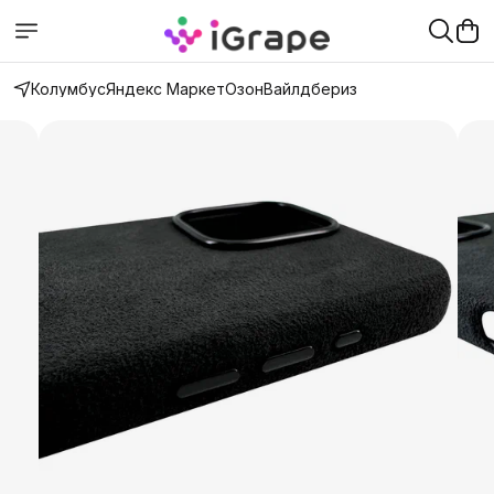
Колумбус
Яндекс Маркет
Озон
Вайлдбериз