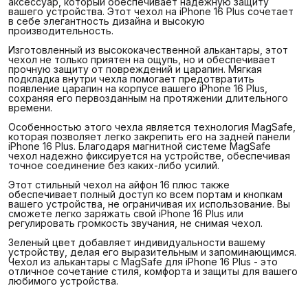
аксессуар, который обеспечивает надежную защиту
вашего устройства. Этот чехол на iPhone 16 Plus сочетает
в себе элегантность дизайна и высокую
производительность.
Изготовленный из высококачественной алькантары, этот
чехол не только приятен на ощупь, но и обеспечивает
прочную защиту от повреждений и царапин. Мягкая
подкладка внутри чехла помогает предотвратить
появление царапин на корпусе вашего iPhone 16 Plus,
сохраняя его первозданным на протяжении длительного
времени.
Особенностью этого чехла является технология MagSafe,
которая позволяет легко закрепить его на задней панели
iPhone 16 Plus. Благодаря магнитной системе MagSafe
чехол надежно фиксируется на устройстве, обеспечивая
точное соединение без каких-либо усилий.
Этот стильный чехол на айфон 16 плюс также
обеспечивает полный доступ ко всем портам и кнопкам
вашего устройства, не ограничивая их использование. Вы
сможете легко заряжать свой iPhone 16 Plus или
регулировать громкость звучания, не снимая чехол.
Зеленый цвет добавляет индивидуальности вашему
устройству, делая его выразительным и запоминающимся.
Чехол из алькантары с MagSafe для iPhone 16 Plus - это
отличное сочетание стиля, комфорта и защиты для вашего
любимого устройства.