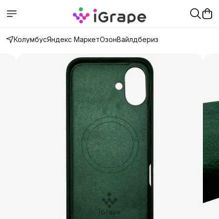
Колумбус
Яндекс Маркет
Озон
Вайлдбериз