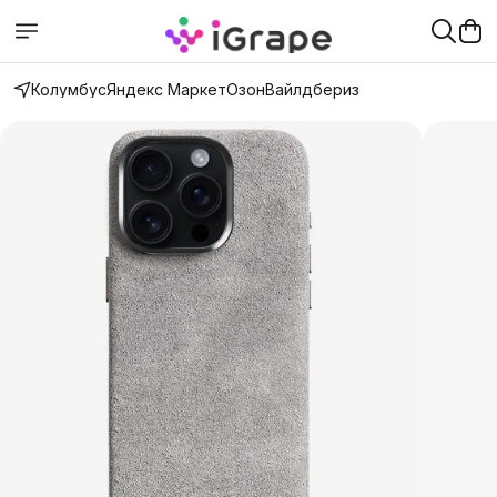
Колумбус
Яндекс Маркет
Озон
Вайлдбериз