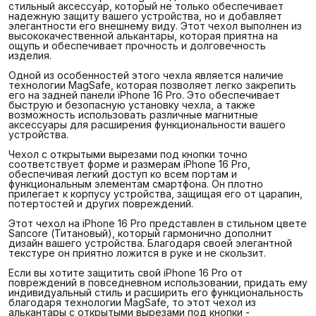
стильный аксессуар, который не только обеспечивает
надежную защиту вашего устройства, но и добавляет
элегантности его внешнему виду. Этот чехол выполнен из
высококачественной алькантары, которая приятна на
ощупь и обеспечивает прочность и долговечность
изделия.
Одной из особенностей этого чехла является наличие
технологии MagSafe, которая позволяет легко закрепить
его на задней панели iPhone 16 Pro. Это обеспечивает
быструю и безопасную установку чехла, а также
возможность использовать различные магнитные
аксессуары для расширения функциональности вашего
устройства.
Чехол с открытыми вырезами под кнопки точно
соответствует форме и размерам iPhone 16 Pro,
обеспечивая легкий доступ ко всем портам и
функциональным элементам смартфона. Он плотно
прилегает к корпусу устройства, защищая его от царапин,
потертостей и других повреждений.
Этот чехол на iPhone 16 Pro представлен в стильном цвете
Sancore (Титановый), который гармонично дополнит
дизайн вашего устройства. Благодаря своей элегантной
текстуре он приятно ложится в руке и не скользит.
Если вы хотите защитить свой iPhone 16 Pro от
повреждений в повседневном использовании, придать ему
индивидуальный стиль и расширить его функциональность
благодаря технологии MagSafe, то этот чехол из
алькантары с открытыми вырезами под кнопки -