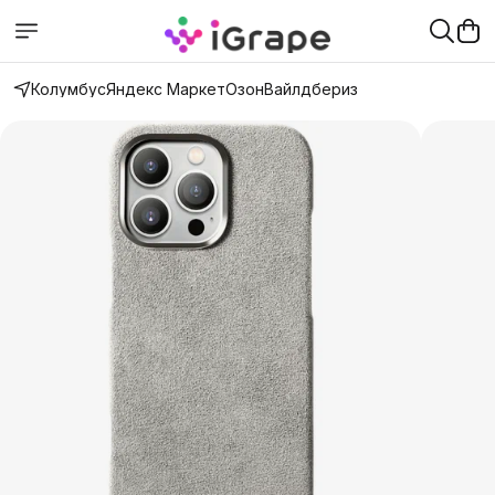
Колумбус
Яндекс Маркет
Озон
Вайлдбериз