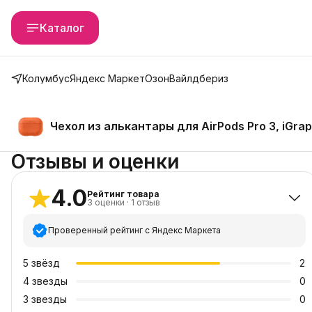
Каталог
Колумбус
Яндекс Маркет
Озон
Вайлдбериз
Чехол из алькантары для AirPods Pro 3, iGr
Отзывы и оценки
4.0
Рейтинг товара
3
оценки
·
1
отзыв
Проверенный рейтинг с Яндекс Маркета
5
звёзд
2
4
звезды
0
3
звезды
0