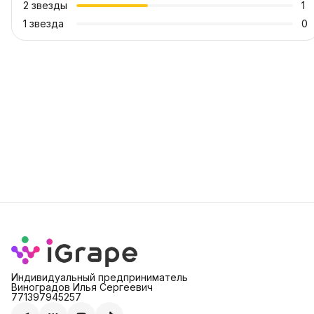
2
звезды
1
1
звезда
0
Индивидуальный предприниматель
Виноградов Илья Сергеевич
771397945257