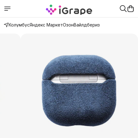
Колумбус
Яндекс Маркет
Озон
Вайлдбериз