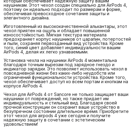
который обеспечивает надежную защиту вашим
наушникам. Этот чехол создан специально для AirPods 4,
поэтому он идеально подходит по размерам и форме,
обеспечивая превосходное сочетание защиты и
элегантного дизайна.
Изготовленный из высококачественной алькантары, этот
чехол приятен на ощупь и обладает повышенной
износостойкостью. Мягкая текстура материала
предохраняет корпус наушников от царапин, потертостей
и пыли, сохраняя первозданный вид устройства. Кроме
того, синий цвет добавляет индивидуальности вашим
AirPods 4, делая их легко узнаваемыми.
Установка чехла на наушники AirPods 4 моментальна
благодаря точным вырезам под зарядное гнездо и
индикатор зарядки. Это позволяет использовать чехол в
повседневной жизни без каких-либо неудобств или
ограничений функциональности устройства. Кроме того,
чехол обеспечивает доступ ко всем портам и кнопкам на
корпусе AirPods 4.
Чехол для AirPods 4 от Sancore не только защищает ваши
наушники от повреждений, но также придает им
индивидуальность и стильный вид. Благодаря своей
прочной конструкции он сохранит ваше устройство в
безупречном состоянии длительное время. Приобретите
этот чехол для airpods 4 уже сегодня и получите
надежную защиту в сочетании с эстетическим
удовольствием!